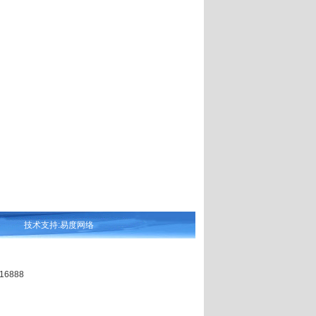
技术支持:易度网络
16888